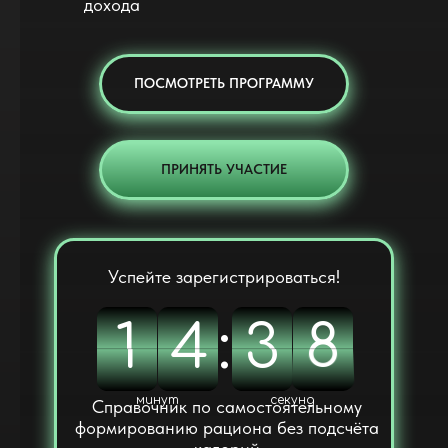
дохода
ПОСМОТРЕТЬ ПРОГРАММУ
ПРИНЯТЬ УЧАСТИЕ
Успейте зарегистрироваться!
1
1
4
4
5
:
4
3
3
8
7
7
5
4
8
минут
секунд
Справочник по самостоятельному
формированию рациона без подсчёта