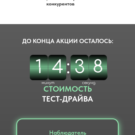
конкурентов
ДО КОНЦА АКЦИИ ОСТАЛОСЬ:
1
1
4
4
5
:
4
3
3
8
7
7
5
4
8
минут
секунд
СТОИМОСТЬ
ТЕСТ-ДРАЙВА
Наблюдатель